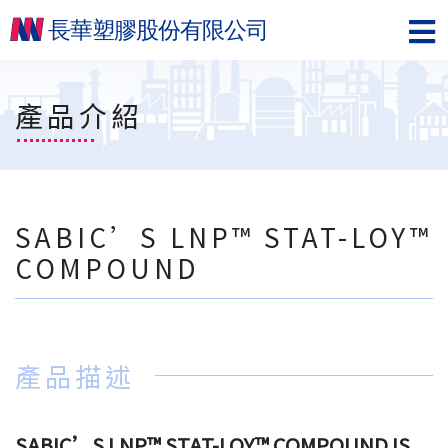
產品介紹
SABIC’S LNP™ STAT-LOY™
COMPOUND
產品描述
SABIC’S LNP™ STAT-LOY™ COMPOUND IS