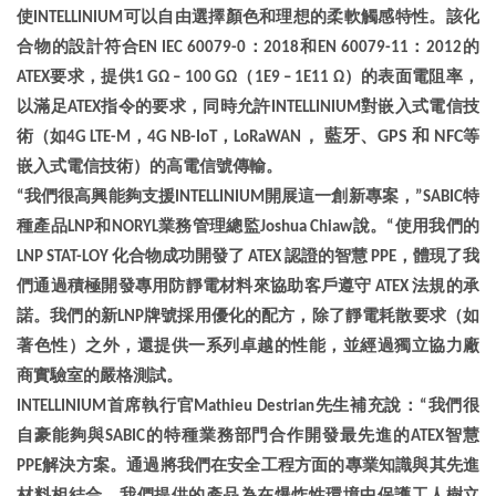
使INTELLINIUM可以自由選擇顏色和理想的柔軟觸感特性。該化
合物的設計符合EN IEC 60079-0：2018和EN 60079-11：2012的
ATEX要求，提供1 GΩ – 100 GΩ（1E9 – 1E11 Ω）的表面電阻率，
以滿足ATEX指令的要求，同時允許INTELLINIUM對嵌入式電信技
， 藍牙、GPS 和 NFC
術（如4G LTE-M，4G NB-IoT，LoRaWAN
等
嵌入式電信技術）的高電信號傳輸。
“
我們很高興能夠支援INTELLINIUM開展這一創新專案，”SABIC特
種產品LNP和NORYL業務管理總監Joshua Chiaw說。“使用我們的
LNP STAT-LOY 化合物成功開發了 ATEX 認證的智慧 PPE，體現了我
們通過積極開發專用防靜電材料來協助客戶遵守 ATEX 法規的承
諾。我們的新LNP牌號採用優化的配方，除了靜電耗散要求（如
著色性）之外，還提供一系列卓越的性能，並經過獨立協力廠
商實驗室的嚴格測試。
INTELLINIUM
首席執行官Mathieu Destrian先生補充說：“我們很
自豪能夠與SABIC的特種業務部門合作開發最先進的ATEX智慧
PPE解決方案。通過將我們在安全工程方面的專業知識與其先進