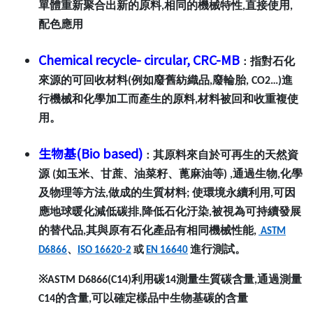
單體重新聚合出新的原料,相同的機械特性,直接使用,
配色應用
Chemical recycle- circular, CRC-MB
指對石化
：
來源的可回收材料(例如廢舊紡織品,廢輪胎, CO2…)進
行機械和化學加工而產生的原料,材料被回和收重複使
用。
生物基(Bio based)
其原料來自於可再生的天然資
：
源 (如玉米、甘蔗、油菜籽、蓖麻油等) ,通過生物,化學
及物理等方法,做成的生質材料; 使環境永續利用,可因
應地球暖化減低碳排,降低石化汙染,被視為可持續發展
的替代品,其與原有石化產品有相同機械性能,
ASTM
進行測試。
D6866
、
ISO 16620-2
或
EN 16640
※ASTM D6866(C14)利用碳14測量生質碳含量,通過測量
C14的含量,可以確定樣品中生物基碳的含量