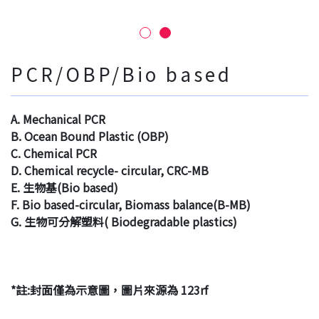
PCR/OBP/Bio based
A. Mechanical PCR
B. Ocean Bound Plastic (OBP)
C. Chemical PCR
D. Chemical recycle- circular, CRC-MB
E. 生物基(Bio based)
F. Bio based-circular, Biomass balance(B-MB)
G. 生物可分解塑料( Biodegradable plastics)
*註:封面僅為示意圖，圖片來源為 123rf