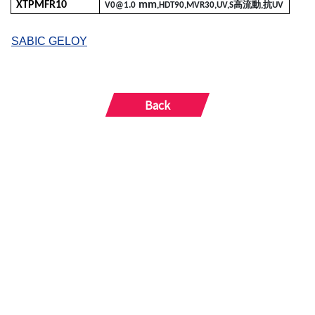
XTPMFR10
mm
V0@1.0
,HDT90,MVR30,UV,S
高流動
,
抗
UV
SABIC GELOY
Back
© 長華塑膠股份有限公司 All Rights Reserved.
網站設計Forestwebs