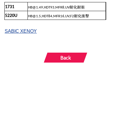
1731
耐化耐衝
HB@1.49,HDT93,MFR8,UV
5220U
耐化衝擊
HB@1.5,HDT84,MFR16,UV,F2
SABIC XENOY
Back