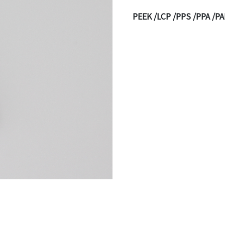
PEEK /LCP /PPS /PPA /PA