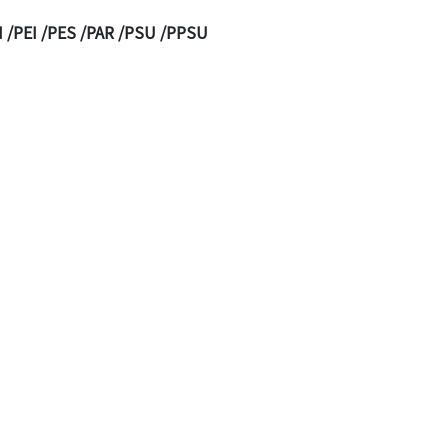
I /PEI /PES /PAR /PSU /PPSU