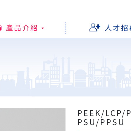
人才招
產品介紹
PEEK/LCP/P
PSU/PPSU