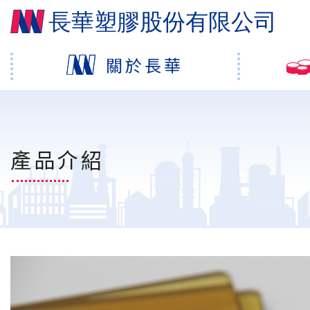
關於長華
產品介紹